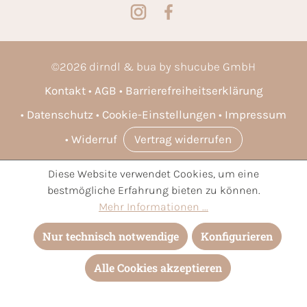
©
2026
dirndl & bua by shucube GmbH
Kontakt
AGB
Barrierefreiheitserklärung
Datenschutz
Cookie-Einstellungen
Impressum
Widerruf
Vertrag widerrufen
Diese Website verwendet Cookies, um eine
* Alle Preise inkl. gesetzl. Mehrwertsteuer zzgl.
Versandkosten
bestmögliche Erfahrung bieten zu können.
und ggf. Nachnahmegebühren, wenn nicht anders angegeben.
Mehr Informationen ...
Nur technisch notwendige
Konfigurieren
Alle Cookies akzeptieren