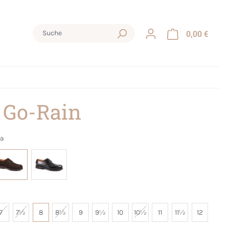
0,00 €
 Go-Rain
a
7
7½
8
8½
9
9½
10
10½
11
11½
12