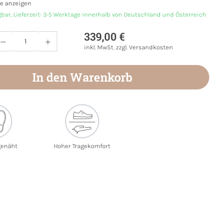
e anzeigen
gbar, Lieferzeit: 3-5 Werktage innerhalb von Deutschland und Österreich
339,00 €
Anzahl: Gib den gewünschten Wert ein oder
inkl. MwSt. zzgl. Versandkosten
In den Warenkorb
enäht
Hoher Tragekomfort