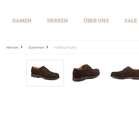
springen
Zur Hauptnavigation springen
DAMEN
HERREN
ÜBER UNS
SALE
Herren
Sommer
Halbschuhe
Bildergalerie überspringen