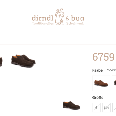
6759
Farbe
mokk
Größe
6
6½