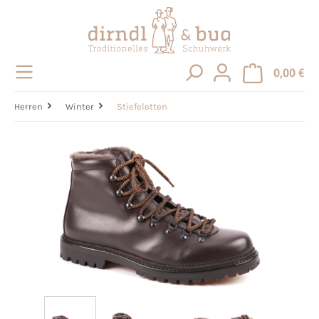
alt springen
0,00 €
Herren
Winter
Stiefeletten
Bildergalerie überspringen