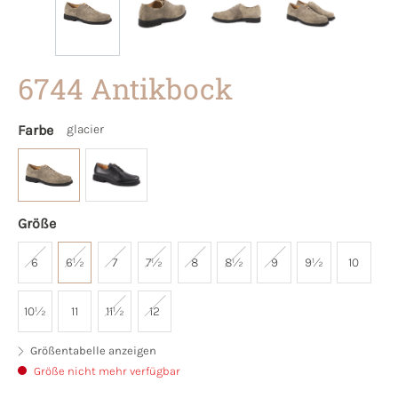
6744 Antikbock
Farbe
glacier
Größe
6
6½
7
7½
8
8½
9
9½
10
10½
11
11½
12
Größentabelle anzeigen
Größe nicht mehr verfügbar