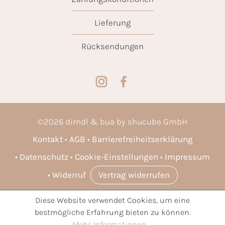
Lieferung
Rücksendungen
©
2026
dirndl & bua by shucube GmbH
Kontakt
AGB
Barrierefreiheitserklärung
Datenschutz
Cookie-Einstellungen
Impressum
Widerruf
Vertrag widerrufen
Diese Website verwendet Cookies, um eine
* Alle Preise inkl. gesetzl. Mehrwertsteuer zzgl.
Versandkosten
bestmögliche Erfahrung bieten zu können.
und ggf. Nachnahmegebühren, wenn nicht anders angegeben.
Mehr Informationen ...