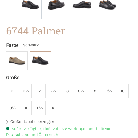
6744 Palmer
Farbe
schwarz
Größe
6
6½
7
7½
8
8½
9
9½
10
10½
11
11½
12
Größentabelle anzeigen
Sofort verfügbar, Lieferzeit: 3-5 Werktage innerhalb von
Deutschland und Österreich