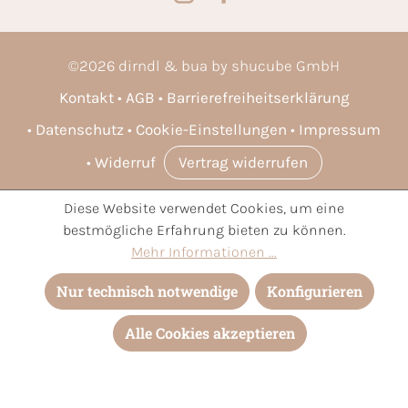
©
2026
dirndl & bua by shucube GmbH
Kontakt
AGB
Barrierefreiheitserklärung
Datenschutz
Cookie-Einstellungen
Impressum
Widerruf
Vertrag widerrufen
Diese Website verwendet Cookies, um eine
* Alle Preise inkl. gesetzl. Mehrwertsteuer zzgl.
Versandkosten
bestmögliche Erfahrung bieten zu können.
und ggf. Nachnahmegebühren, wenn nicht anders angegeben.
Mehr Informationen ...
Nur technisch notwendige
Konfigurieren
Alle Cookies akzeptieren