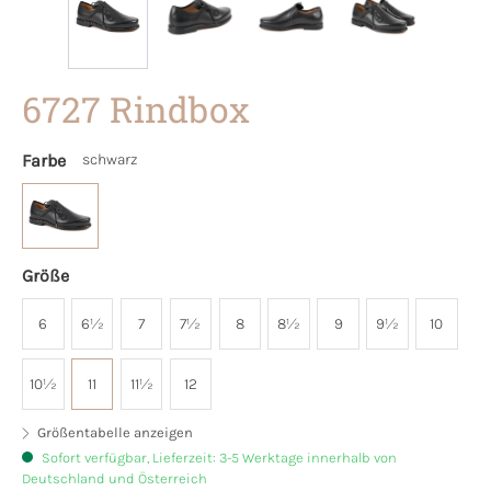
6727 Rindbox
Farbe
schwarz
Größe
6
6½
7
7½
8
8½
9
9½
10
10½
11
11½
12
Größentabelle anzeigen
Sofort verfügbar, Lieferzeit: 3-5 Werktage innerhalb von
Deutschland und Österreich