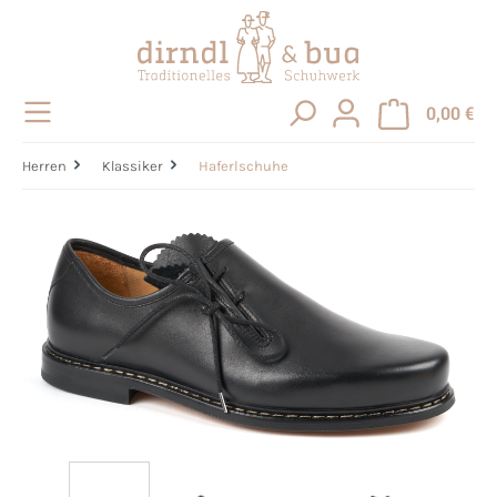
alt springen
0,00 €
Herren
Klassiker
Haferlschuhe
Bildergalerie überspringen