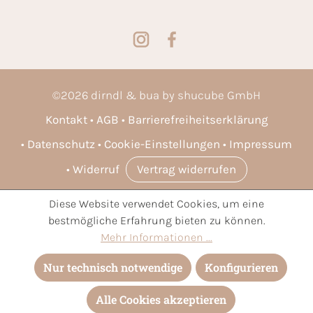
©
2026
dirndl & bua by shucube GmbH
Kontakt
AGB
Barrierefreiheitserklärung
Datenschutz
Cookie-Einstellungen
Impressum
Widerruf
Vertrag widerrufen
Diese Website verwendet Cookies, um eine
* Alle Preise inkl. gesetzl. Mehrwertsteuer zzgl.
Versandkosten
bestmögliche Erfahrung bieten zu können.
und ggf. Nachnahmegebühren, wenn nicht anders angegeben.
Mehr Informationen ...
Nur technisch notwendige
Konfigurieren
Alle Cookies akzeptieren