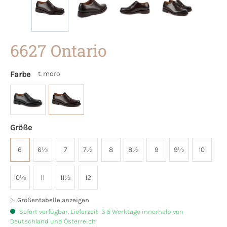
6627 Ontario
Farbe
t. moro
Größe
6
6½
7
7½
8
8½
9
9½
10
10½
11
11½
12
Größentabelle anzeigen
Sofort verfügbar, Lieferzeit: 3-5 Werktage innerhalb von
Deutschland und Österreich