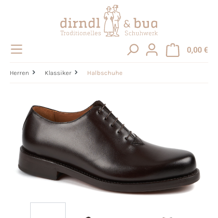
alt springen
0,00 €
Herren
Klassiker
Halbschuhe
Bildergalerie überspringen