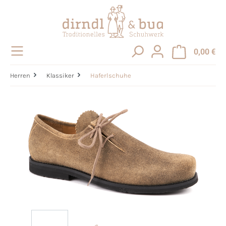
alt springen
0,00 €
Herren
Klassiker
Haferlschuhe
Bildergalerie überspringen