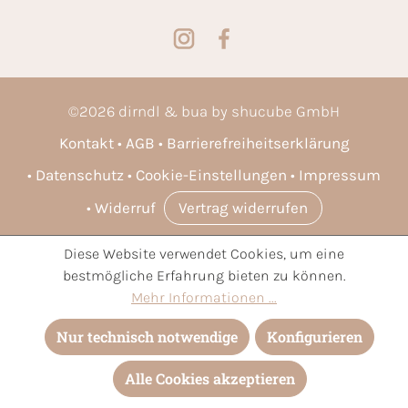
©
2026
dirndl & bua by shucube GmbH
Kontakt
AGB
Barrierefreiheitserklärung
Datenschutz
Cookie-Einstellungen
Impressum
Widerruf
Vertrag widerrufen
Diese Website verwendet Cookies, um eine
* Alle Preise inkl. gesetzl. Mehrwertsteuer zzgl.
Versandkosten
bestmögliche Erfahrung bieten zu können.
und ggf. Nachnahmegebühren, wenn nicht anders angegeben.
Mehr Informationen ...
Nur technisch notwendige
Konfigurieren
Alle Cookies akzeptieren