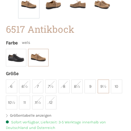
6517 Antikbock
Farbe
wels
Größe
6
6½
7
7½
8
8½
9
9½
10
10½
11
11½
12
Größentabelle anzeigen
Sofort verfügbar, Lieferzeit: 3-5 Werktage innerhalb von
Deutschland und Österreich