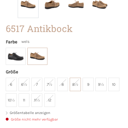
6517 Antikbock
Farbe
wels
Größe
6
6½
7
7½
8
8½
9
9½
10
10½
11
11½
12
Größentabelle anzeigen
Größe nicht mehr verfügbar