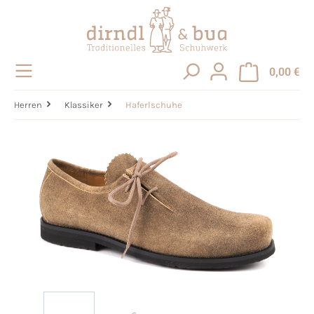
alt springen
0,00 €
Herren
Klassiker
Haferlschuhe
Bildergalerie überspringen