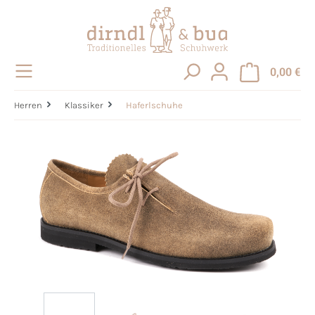
alt springen
0,00 €
Herren
Klassiker
Haferlschuhe
Bildergalerie überspringen