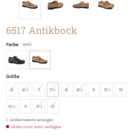
6517 Antikbock
Farbe
wels
Größe
6
6½
7
7½
8
8½
9
9½
10
10½
11
11½
12
Größentabelle anzeigen
Größe nicht mehr verfügbar