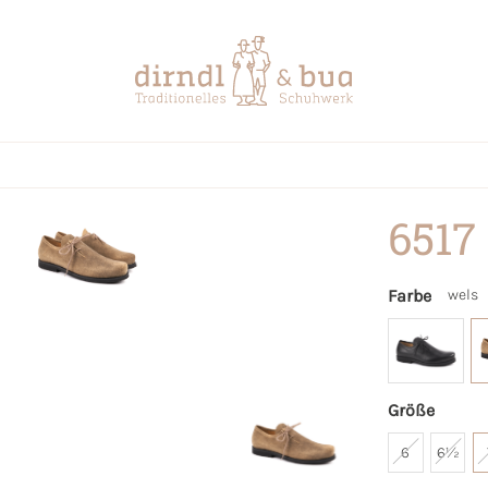
6517
Farbe
wels
Größe
6
6½