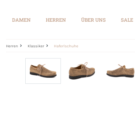
springen
Zur Hauptnavigation springen
DAMEN
HERREN
ÜBER UNS
SALE
Herren
Klassiker
Haferlschuhe
Bildergalerie überspringen