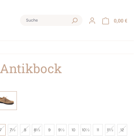
0,00 €
 Antikbock
7
7½
8
8½
9
9½
10
10½
11
11½
12