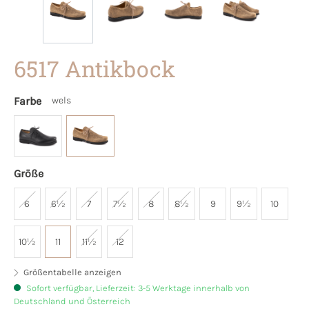
6517 Antikbock
Farbe
wels
Größe
6
6½
7
7½
8
8½
9
9½
10
10½
11
11½
12
Größentabelle anzeigen
Sofort verfügbar, Lieferzeit: 3-5 Werktage innerhalb von
Deutschland und Österreich