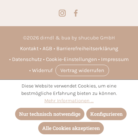
©
2026
dirndl & bua by shucube GmbH
Kontakt
AGB
Barrierefreiheitserklärung
Datenschutz
Cookie-Einstellungen
Impressum
Widerruf
Vertrag widerrufen
Diese Website verwendet Cookies, um eine
* Alle Preise inkl. gesetzl. Mehrwertsteuer zzgl.
Versandkosten
bestmögliche Erfahrung bieten zu können.
und ggf. Nachnahmegebühren, wenn nicht anders angegeben.
Mehr Informationen ...
Nur technisch notwendige
Konfigurieren
Alle Cookies akzeptieren