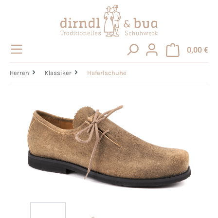
alt springen
0,00 €
Herren
Klassiker
Haferlschuhe
Bildergalerie überspringen