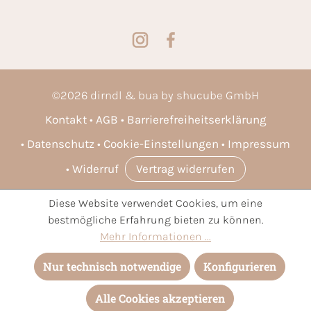
©
2026
dirndl & bua by shucube GmbH
Kontakt
AGB
Barrierefreiheitserklärung
Datenschutz
Cookie-Einstellungen
Impressum
Widerruf
Vertrag widerrufen
Diese Website verwendet Cookies, um eine
* Alle Preise inkl. gesetzl. Mehrwertsteuer zzgl.
Versandkosten
bestmögliche Erfahrung bieten zu können.
und ggf. Nachnahmegebühren, wenn nicht anders angegeben.
Mehr Informationen ...
Nur technisch notwendige
Konfigurieren
Alle Cookies akzeptieren