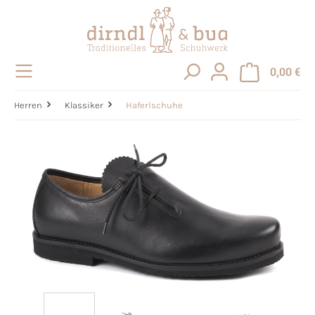
alt springen
0,00 €
Herren
Klassiker
Haferlschuhe
Bildergalerie überspringen