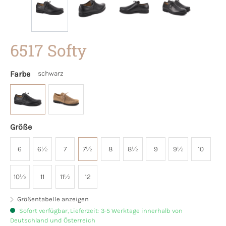
6517 Softy
Farbe
schwarz
Größe
6
6½
7
7½
8
8½
9
9½
10
10½
11
11½
12
Größentabelle anzeigen
Sofort verfügbar, Lieferzeit: 3-5 Werktage innerhalb von
Deutschland und Österreich