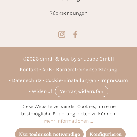
Rücksendungen
©
2026
dirndl & bua by shucube GmbH
Kontakt
AGB
Barrierefreiheitserklärung
Datenschutz
Cookie-Einstellungen
Impressum
Widerruf
Vertrag widerrufen
Diese Website verwendet Cookies, um eine
* Alle Preise inkl. gesetzl. Mehrwertsteuer zzgl.
Versandkosten
bestmögliche Erfahrung bieten zu können.
und ggf. Nachnahmegebühren, wenn nicht anders angegeben.
Mehr Informationen ...
Nur technisch notwendige
Konfigurieren