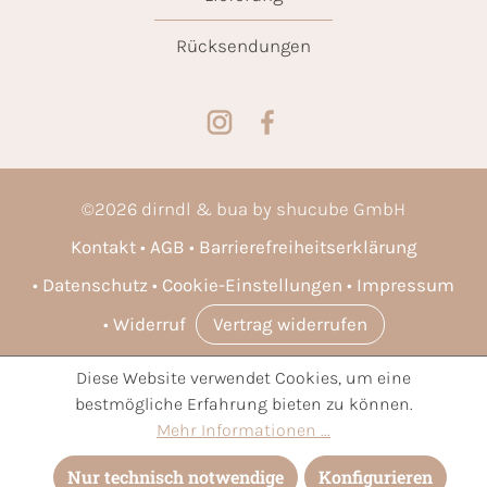
Rücksendungen
©
2026
dirndl & bua by shucube GmbH
Kontakt
AGB
Barrierefreiheitserklärung
Datenschutz
Cookie-Einstellungen
Impressum
Widerruf
Vertrag widerrufen
Diese Website verwendet Cookies, um eine
* Alle Preise inkl. gesetzl. Mehrwertsteuer zzgl.
Versandkosten
bestmögliche Erfahrung bieten zu können.
und ggf. Nachnahmegebühren, wenn nicht anders angegeben.
Mehr Informationen ...
Nur technisch notwendige
Konfigurieren