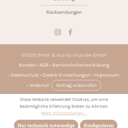
Rücksendungen
©
2026
dirndl & bua by shucube GmbH
Kontakt
AGB
Barrierefreiheitserklärung
Datenschutz
Cookie-Einstellungen
Impressum
Widerruf
Vertrag widerrufen
Diese Website verwendet Cookies, um eine
* Alle Preise inkl. gesetzl. Mehrwertsteuer zzgl.
Versandkosten
bestmögliche Erfahrung bieten zu können.
und ggf. Nachnahmegebühren, wenn nicht anders angegeben.
Mehr Informationen ...
Nur technisch notwendige
Konfigurieren