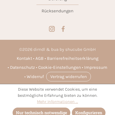
Rücksendungen
©
2026
dirndl & bua by shucube GmbH
Kontakt
AGB
Barrierefreiheitserklärung
Datenschutz
Cookie-Einstellungen
Impressum
Widerruf
Vertrag widerrufen
Diese Website verwendet Cookies, um eine
* Alle Preise inkl. gesetzl. Mehrwertsteuer zzgl.
Versandkosten
bestmögliche Erfahrung bieten zu können.
und ggf. Nachnahmegebühren, wenn nicht anders angegeben.
Mehr Informationen ...
Nur technisch notwendige
Konfigurieren