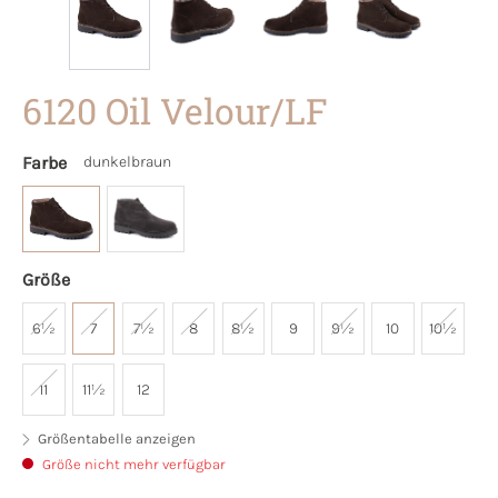
6120 Oil Velour/LF
Farbe
dunkelbraun
Größe
6½
7
7½
8
8½
9
9½
10
10½
11
11½
12
Größentabelle anzeigen
Größe nicht mehr verfügbar