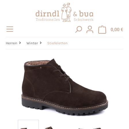
alt springen
0,00 €
Herren
Winter
Stiefeletten
Bildergalerie überspringen