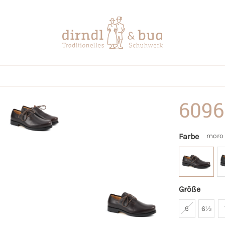
6096
Farbe
moro
Größe
6
6½