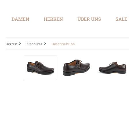
springen
Zur Hauptnavigation springen
DAMEN
HERREN
ÜBER UNS
SALE
Herren
Klassiker
Haferlschuhe
Bildergalerie überspringen