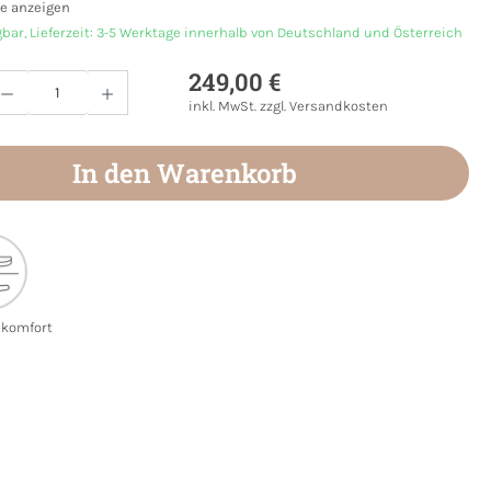
e anzeigen
gbar, Lieferzeit: 3-5 Werktage innerhalb von Deutschland und Österreich
249,00 €
Anzahl: Gib den gewünschten Wert ein oder
inkl. MwSt. zzgl. Versandkosten
In den Warenkorb
ekomfort