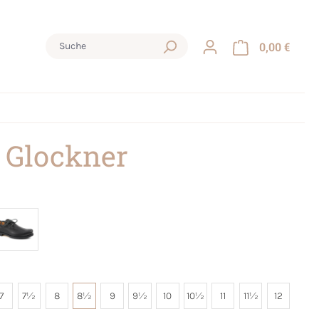
0,00 €
 Glockner
7
7½
8
8½
9
9½
10
10½
11
11½
12