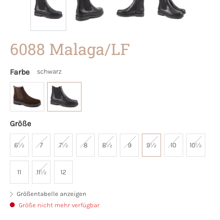
6088 Malaga/LF
Farbe
schwarz
Größe
6½
7
7½
8
8½
9
9½
10
10½
11
11½
12
Größentabelle anzeigen
Größe nicht mehr verfügbar