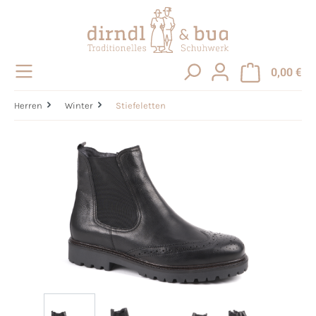
alt springen
0,00 €
Herren
Winter
Stiefeletten
Bildergalerie überspringen