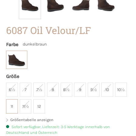
6087 Oil Velour/LF
Farbe
dunkelbraun
Größe
6½
7
7½
8
8½
9
9½
10
10½
11
11½
12
Größentabelle anzeigen
Sofort verfügbar, Lieferzeit: 3-5 Werktage innerhalb von
Deutschland und Österreich