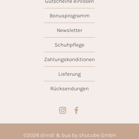
Gutscheine einlösen
Bonusprogramm
Newsletter
Schuhpflege
Zahlungskonditionen
Lieferung
Rücksendungen
©
2026
dirndl & bua by shucube GmbH