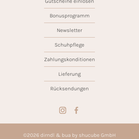
Gutscheine einlösen
Bonusprogramm
Newsletter
Schuhpflege
Zahlungskonditionen
Lieferung
Rücksendungen
©
2026
dirndl & bua by shucube GmbH