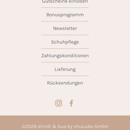
Gutscheine einlösen
Bonusprogramm
Newsletter
Schuhpflege
Zahlungskonditionen
Lieferung
Rücksendungen
©
2026
dirndl & bua by shucube GmbH