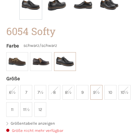
6054 Softy
Farbe
schwarz/schwarz
Größe
6½
7
7½
8
8½
9
9½
10
10½
11
11½
12
Größentabelle anzeigen
Größe nicht mehr verfügbar