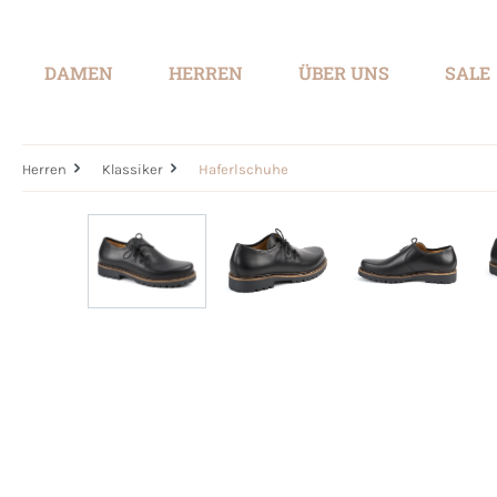
springen
Zur Hauptnavigation springen
DAMEN
HERREN
ÜBER UNS
SALE
Herren
Klassiker
Haferlschuhe
Bildergalerie überspringen