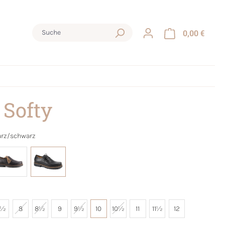
0,00 €
 Softy
rz/schwarz
7½
8
8½
9
9½
10
10½
11
11½
12