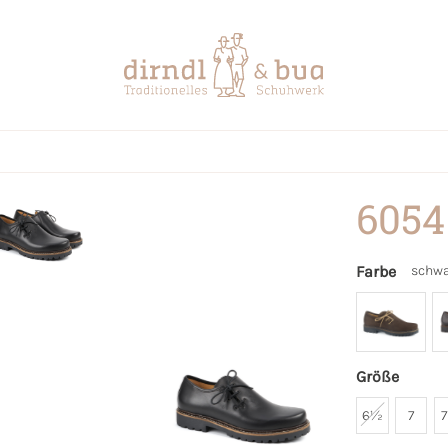
6054
Farbe
schwa
Größe
6½
7