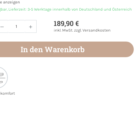
e anzeigen
gbar, Lieferzeit: 3-5 Werktage innerhalb von Deutschland und Österreich
189,90 €
Anzahl: Gib den gewünschten Wert ein oder
inkl. MwSt. zzgl. Versandkosten
In den Warenkorb
ekomfort