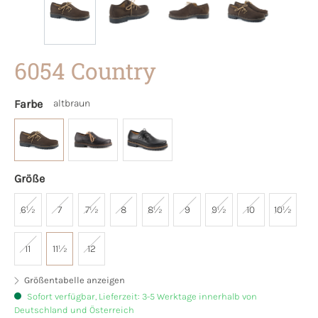
6054 Country
Farbe
altbraun
Größe
6½
7
7½
8
8½
9
9½
10
10½
11
11½
12
Größentabelle anzeigen
Sofort verfügbar, Lieferzeit: 3-5 Werktage innerhalb von
Deutschland und Österreich