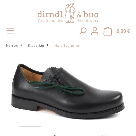
alt springen
0,00 €
Herren
Klassiker
Haferlschuhe
Bildergalerie überspringen