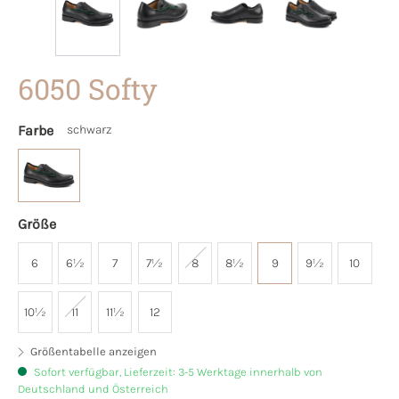
6050 Softy
Farbe
schwarz
Größe
6
6½
7
7½
8
8½
9
9½
10
10½
11
11½
12
Größentabelle anzeigen
Sofort verfügbar, Lieferzeit: 3-5 Werktage innerhalb von
Deutschland und Österreich