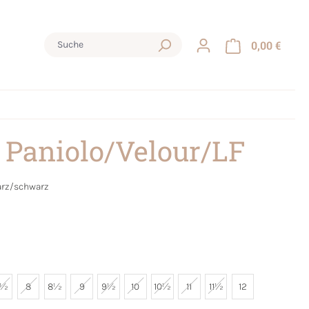
0,00 €
 Paniolo/Velour/LF
rz/schwarz
7½
8
8½
9
9½
10
10½
11
11½
12