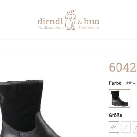
6042
Farbe
schwa
Größe
6½
7