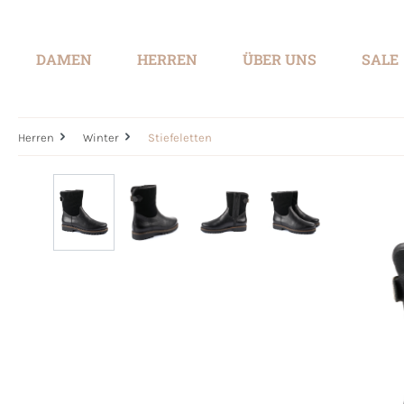
springen
Zur Hauptnavigation springen
DAMEN
HERREN
ÜBER UNS
SALE
Herren
Winter
Stiefeletten
Bildergalerie überspringen