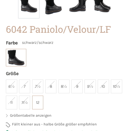
6042 Paniolo/Velour/LF
Farbe
schwarz/schwarz
Größe
6½
7
7½
8
8½
9
9½
10
10½
11
11½
12
Größentabelle anzeigen
Fällt kleiner aus - halbe Größe größer empfohlen