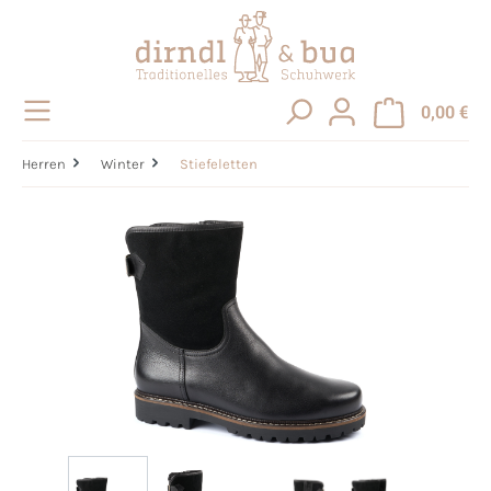
alt springen
0,00 €
Herren
Winter
Stiefeletten
Bildergalerie überspringen