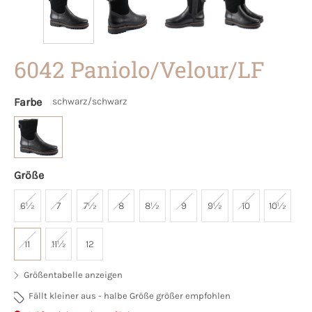
6042 Paniolo/Velour/LF
Farbe
schwarz/schwarz
Größe
6½
7
7½
8
8½
9
9½
10
10½
11
11½
12
Größentabelle anzeigen
Fällt kleiner aus - halbe Größe größer empfohlen