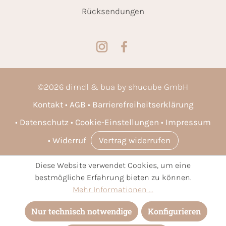
Rücksendungen
©
2026
dirndl & bua by shucube GmbH
Kontakt
AGB
Barrierefreiheitserklärung
Datenschutz
Cookie-Einstellungen
Impressum
Widerruf
Vertrag widerrufen
Diese Website verwendet Cookies, um eine
* Alle Preise inkl. gesetzl. Mehrwertsteuer zzgl.
Versandkosten
bestmögliche Erfahrung bieten zu können.
und ggf. Nachnahmegebühren, wenn nicht anders angegeben.
Mehr Informationen ...
Nur technisch notwendige
Konfigurieren