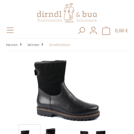
alt springen
0,00 €
Herren
Winter
Stiefeletten
Bildergalerie überspringen