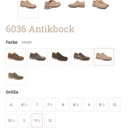
6036 Antikbock
Farbe
taupe
Größe
6
6½
7
7½
8
8½
9
9½
10
10½
11
11½
12