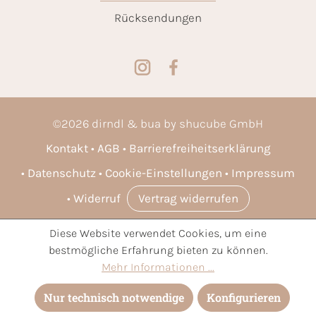
Rücksendungen
©
2026
dirndl & bua by shucube GmbH
Kontakt
AGB
Barrierefreiheitserklärung
Datenschutz
Cookie-Einstellungen
Impressum
Widerruf
Vertrag widerrufen
Diese Website verwendet Cookies, um eine
* Alle Preise inkl. gesetzl. Mehrwertsteuer zzgl.
Versandkosten
bestmögliche Erfahrung bieten zu können.
und ggf. Nachnahmegebühren, wenn nicht anders angegeben.
Mehr Informationen ...
Nur technisch notwendige
Konfigurieren