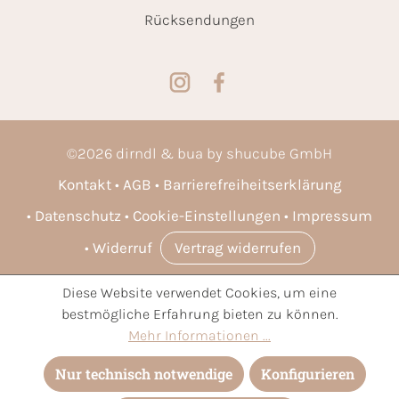
Rücksendungen
©
2026
dirndl & bua by shucube GmbH
Kontakt
AGB
Barrierefreiheitserklärung
Datenschutz
Cookie-Einstellungen
Impressum
Widerruf
Vertrag widerrufen
Diese Website verwendet Cookies, um eine
* Alle Preise inkl. gesetzl. Mehrwertsteuer zzgl.
Versandkosten
bestmögliche Erfahrung bieten zu können.
und ggf. Nachnahmegebühren, wenn nicht anders angegeben.
Mehr Informationen ...
Nur technisch notwendige
Konfigurieren