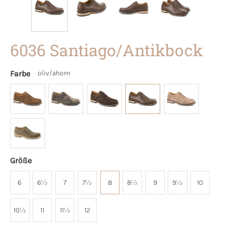
6036 Santiago/Antikbock
Farbe
oliv/ahorn
Größe
6
6½
7
7½
8
8½
9
9½
10
10½
11
11½
12