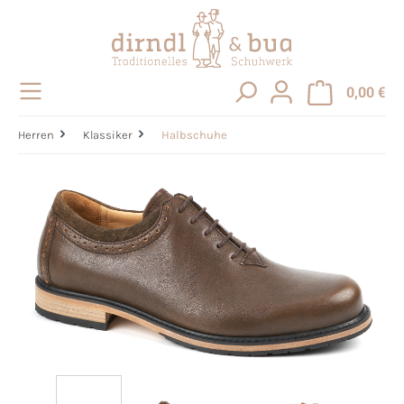
alt springen
0,00 €
Herren
Klassiker
Halbschuhe
Bildergalerie überspringen