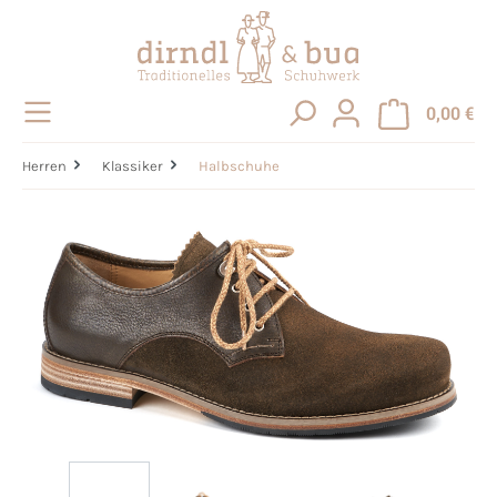
alt springen
0,00 €
Herren
Klassiker
Halbschuhe
Bildergalerie überspringen