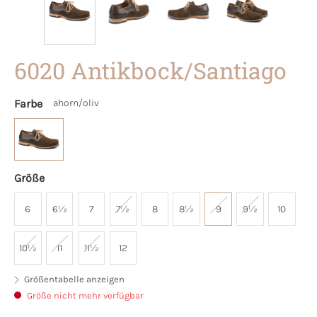
6020 Antikbock/Santiago
Farbe
ahorn/oliv
Größe
6
6½
7
7½
8
8½
9
9½
10
10½
11
11½
12
Größentabelle anzeigen
Größe nicht mehr verfügbar