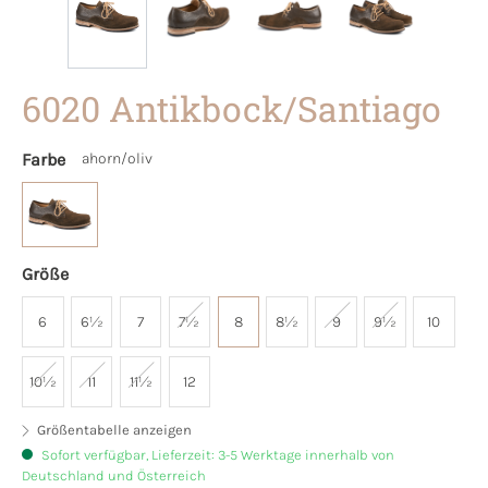
6020 Antikbock/Santiago
Farbe
ahorn/oliv
Größe
6
6½
7
7½
8
8½
9
9½
10
10½
11
11½
12
Größentabelle anzeigen
Sofort verfügbar, Lieferzeit: 3-5 Werktage innerhalb von
Deutschland und Österreich