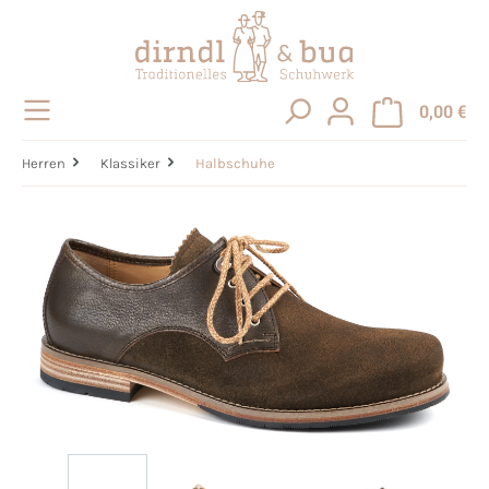
alt springen
0,00 €
Herren
Klassiker
Halbschuhe
Bildergalerie überspringen