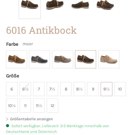
6016 Antikbock
Farbe
moor
Größe
6
6½
7
7½
8
8½
9
9½
10
10½
11
11½
12
Größentabelle anzeigen
Sofort verfügbar, Lieferzeit: 3-5 Werktage innerhalb von
Deutschland und Österreich