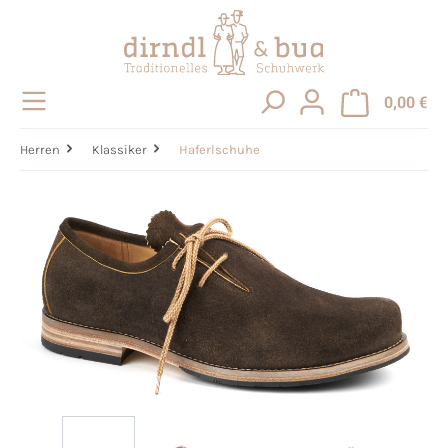
alt springen
0,00 €
Herren
Klassiker
Haferlschuhe
Bildergalerie überspringen