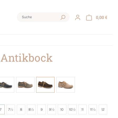
0,00 €
 Antikbock
7
7½
8
8½
9
9½
10
10½
11
11½
12