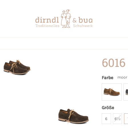
6016
Farbe
moor
Größe
6
6½