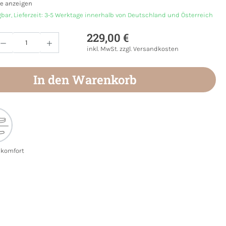
e anzeigen
gbar, Lieferzeit: 3-5 Werktage innerhalb von Deutschland und Österreich
229,00 €
Anzahl: Gib den gewünschten Wert ein oder
inkl. MwSt. zzgl. Versandkosten
In den Warenkorb
ekomfort