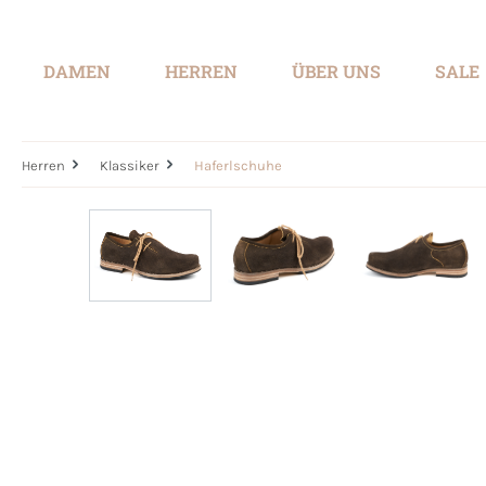
springen
Zur Hauptnavigation springen
DAMEN
HERREN
ÜBER UNS
SALE
Herren
Klassiker
Haferlschuhe
Bildergalerie überspringen