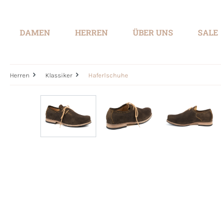
springen
Zur Hauptnavigation springen
DAMEN
HERREN
ÜBER UNS
SALE
Herren
Klassiker
Haferlschuhe
Bildergalerie überspringen