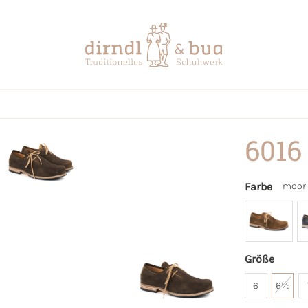
6016
Farbe
moor
Größe
6
6½