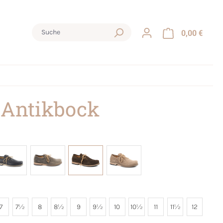
0,00 €
 Antikbock
7
7½
8
8½
9
9½
10
10½
11
11½
12