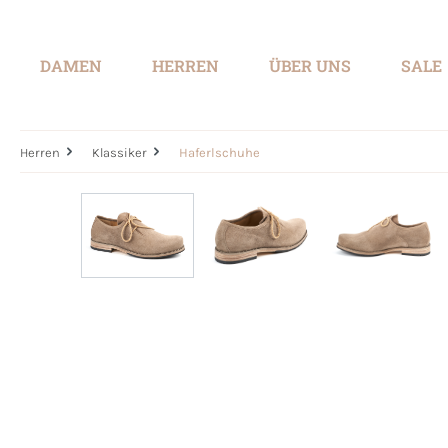
springen
Zur Hauptnavigation springen
DAMEN
HERREN
ÜBER UNS
SALE
Herren
Klassiker
Haferlschuhe
Bildergalerie überspringen