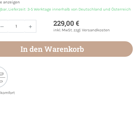
e anzeigen
gbar, Lieferzeit: 3-5 Werktage innerhalb von Deutschland und Österreich
229,00 €
Anzahl: Gib den gewünschten Wert ein oder
inkl. MwSt. zzgl. Versandkosten
In den Warenkorb
ekomfort