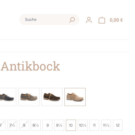
0,00 €
 Antikbock
7
7½
8
8½
9
9½
10
10½
11
11½
12