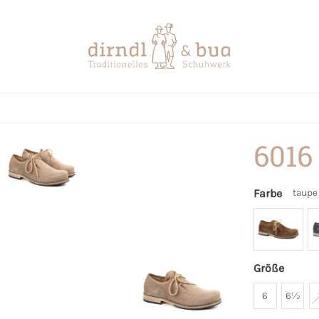
6016
Farbe
taupe
Größe
6
6½