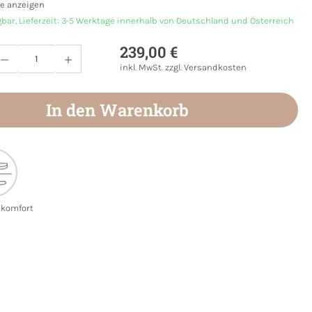
e anzeigen
gbar, Lieferzeit: 3-5 Werktage innerhalb von Deutschland und Österreich
239,00 €
Anzahl: Gib den gewünschten Wert ein oder
inkl. MwSt. zzgl. Versandkosten
In den Warenkorb
ekomfort