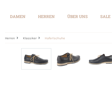
springen
Zur Hauptnavigation springen
DAMEN
HERREN
ÜBER UNS
SALE
Herren
Klassiker
Haferlschuhe
Bildergalerie überspringen