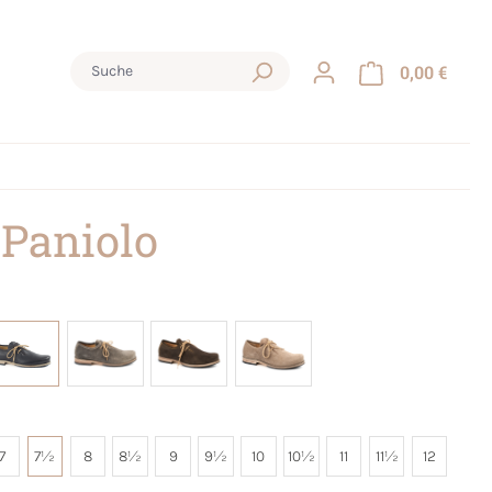
0,00 €
 Paniolo
7
7½
8
8½
9
9½
10
10½
11
11½
12