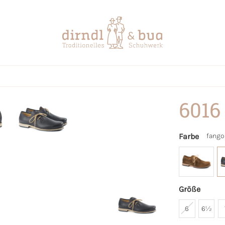
6016
Farbe
fango
Größe
6
6½