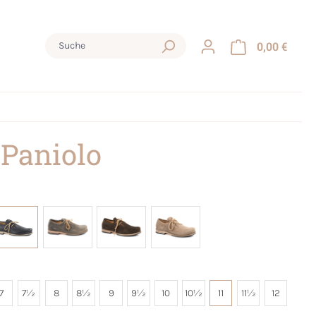
0,00 €
 Paniolo
7
7½
8
8½
9
9½
10
10½
11
11½
12