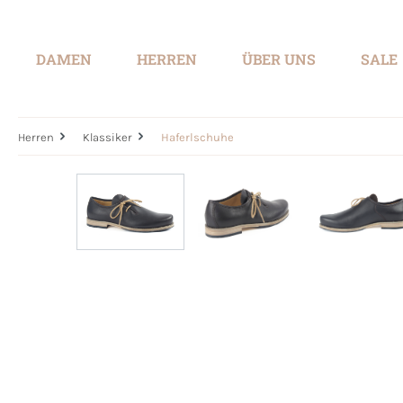
springen
Zur Hauptnavigation springen
DAMEN
HERREN
ÜBER UNS
SALE
Herren
Klassiker
Haferlschuhe
Bildergalerie überspringen