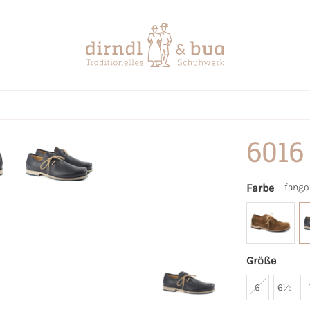
6016
Farbe
fango
Größe
6
6½