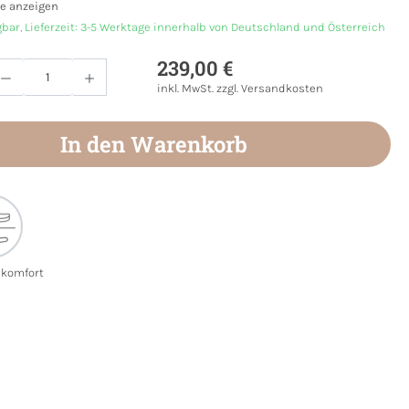
e anzeigen
gbar, Lieferzeit: 3-5 Werktage innerhalb von Deutschland und Österreich
239,00 €
Anzahl: Gib den gewünschten Wert ein oder
inkl. MwSt. zzgl. Versandkosten
In den Warenkorb
ekomfort