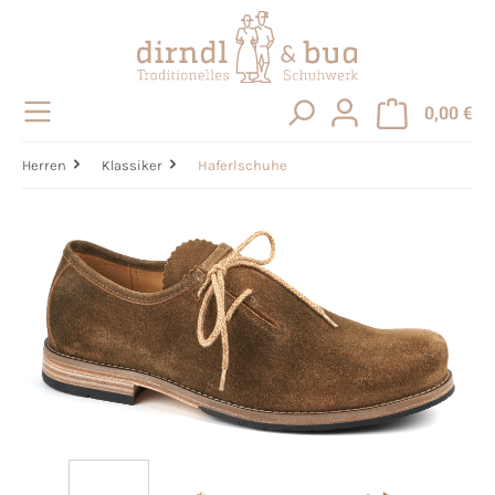
alt springen
0,00 €
Herren
Klassiker
Haferlschuhe
Bildergalerie überspringen