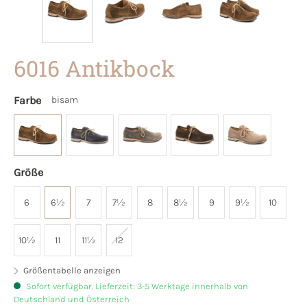
6016 Antikbock
Farbe
bisam
Größe
6
6½
7
7½
8
8½
9
9½
10
10½
11
11½
12
Größentabelle anzeigen
Sofort verfügbar, Lieferzeit: 3-5 Werktage innerhalb von
Deutschland und Österreich