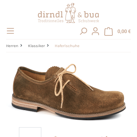
alt springen
0,00 €
Herren
Klassiker
Haferlschuhe
Bildergalerie überspringen