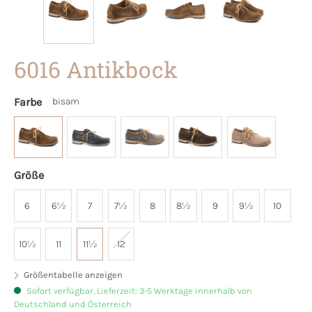
6016 Antikbock
Farbe
bisam
Größe
6
6½
7
7½
8
8½
9
9½
10
10½
11
11½
12
Größentabelle anzeigen
Sofort verfügbar, Lieferzeit: 3-5 Werktage innerhalb von
Deutschland und Österreich