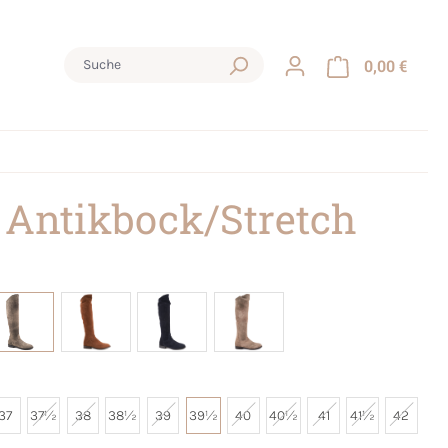
0,00 €
 Antikbock/Stretch
37
37½
38
38½
39
39½
40
40½
41
41½
42