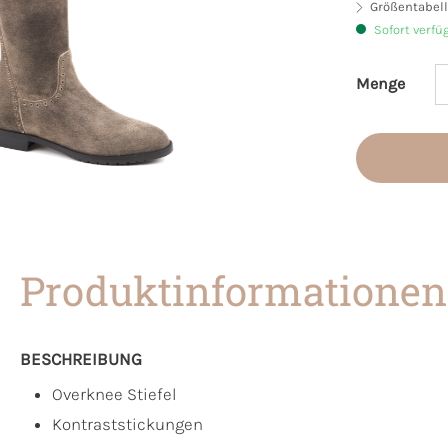
Größentabell
Sofort verfü
Menge
Produkt 
Produktinformationen
BESCHREIBUNG
Overknee Stiefel
Kontraststickungen