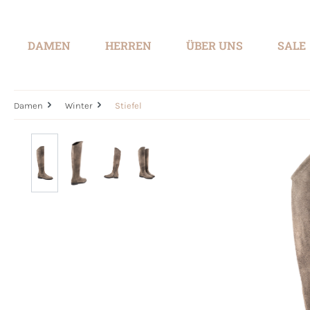
springen
Zur Hauptnavigation springen
DAMEN
HERREN
ÜBER UNS
SALE
Damen
Winter
Stiefel
Bildergalerie überspringen