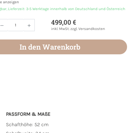
e anzeigen
gbar, Lieferzeit: 3-5 Werktage innerhalb von Deutschland und Österreich
499,00 €
Anzahl: Gib den gewünschten Wert ein oder
inkl. MwSt. zzgl. Versandkosten
In den Warenkorb
PASSFORM & MAẞE
Schafthöhe: 52 cm