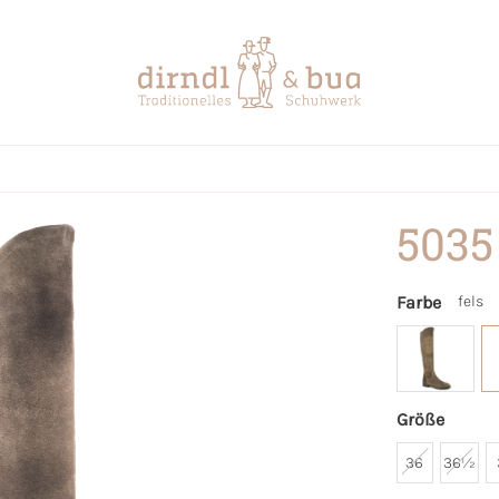
5035
Farbe
fels
Größe
36
36½