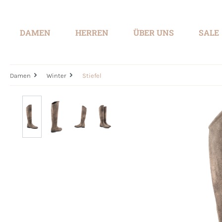
springen
Zur Hauptnavigation springen
DAMEN
HERREN
ÜBER UNS
SALE
Damen
Winter
Stiefel
Bildergalerie überspringen