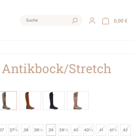
0,00 €
 Antikbock/Stretch
37
37½
38
38½
39
39½
40
40½
41
41½
42