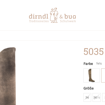
5035
Farbe
fels
Größe
36
36½