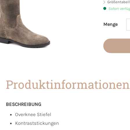
Größentabell
Sofort verfü
Menge
Produkt 
Produktinformationen
BESCHREIBUNG
Overknee Stiefel
Kontraststickungen