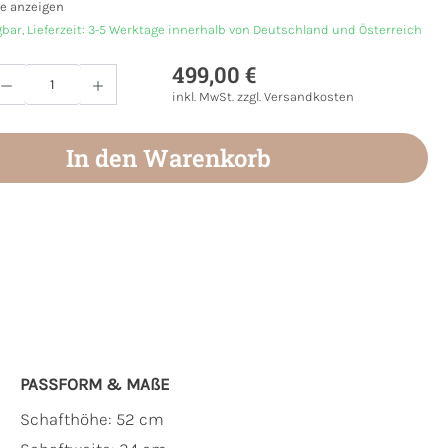
e anzeigen
gbar, Lieferzeit: 3-5 Werktage innerhalb von Deutschland und Österreich
499,00 €
Anzahl: Gib den gewünschten Wert ein oder
inkl. MwSt. zzgl. Versandkosten
In den Warenkorb
PASSFORM & MAẞE
Schafthöhe: 52 cm