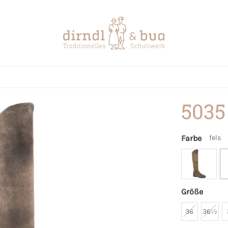
5035
Farbe
fels
Größe
36
36½