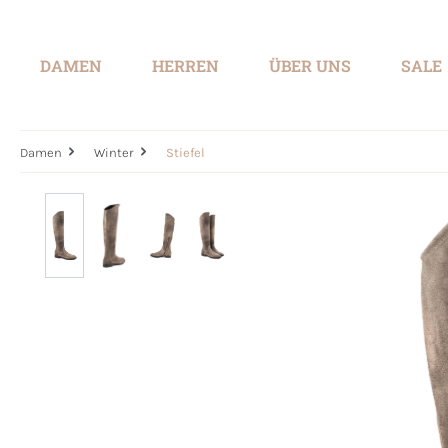
springen
Zur Hauptnavigation springen
DAMEN
HERREN
ÜBER UNS
SALE
Damen
Winter
Stiefel
Bildergalerie überspringen