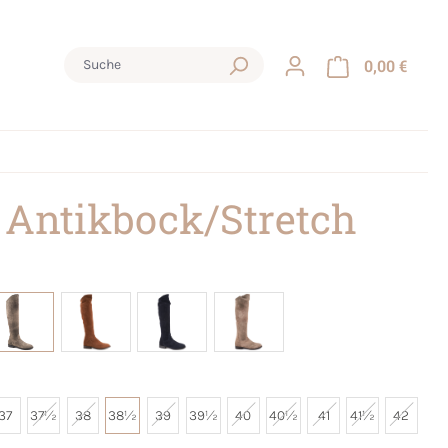
0,00 €
 Antikbock/Stretch
37
37½
38
38½
39
39½
40
40½
41
41½
42