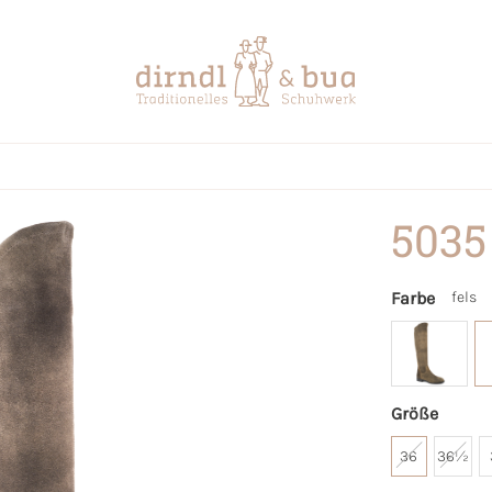
5035
Farbe
fels
Größe
36
36½