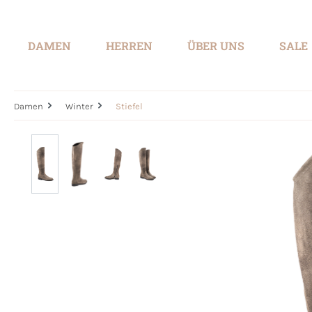
springen
Zur Hauptnavigation springen
DAMEN
HERREN
ÜBER UNS
SALE
Damen
Winter
Stiefel
Bildergalerie überspringen