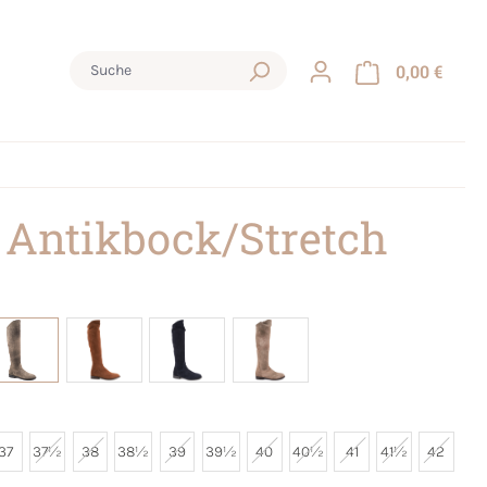
0,00 €
 Antikbock/Stretch
37
37½
38
38½
39
39½
40
40½
41
41½
42