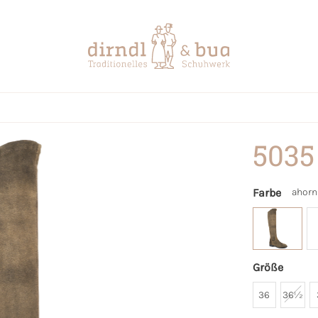
5035
Farbe
ahorn
Größe
36
36½