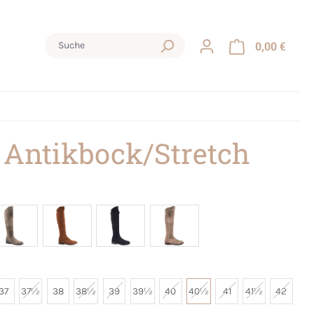
0,00 €
 Antikbock/Stretch
37
37½
38
38½
39
39½
40
40½
41
41½
42