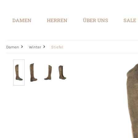
springen
Zur Hauptnavigation springen
DAMEN
HERREN
ÜBER UNS
SALE
Damen
Winter
Stiefel
Bildergalerie überspringen