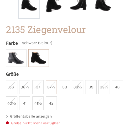
2135 Ziegenvelour
Farbe
schwarz (velour)
Größe
36
36½
37
37½
38
38½
39
39½
40
40½
41
41½
42
Größentabelle anzeigen
Größe nicht mehr verfügbar