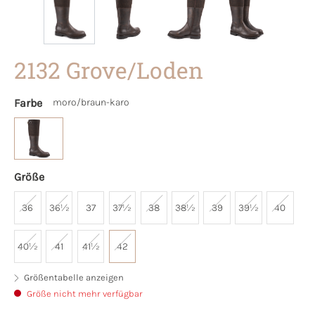
2132 Grove/Loden
Farbe
moro/braun-karo
Größe
36
36½
37
37½
38
38½
39
39½
40
40½
41
41½
42
Größentabelle anzeigen
Größe nicht mehr verfügbar